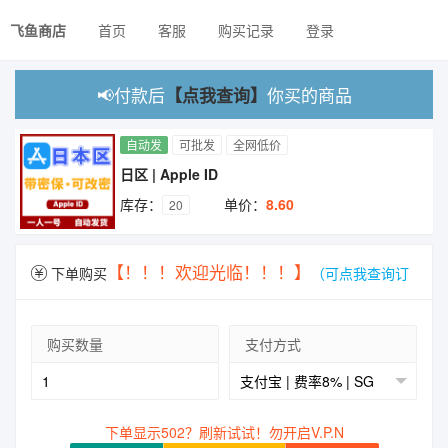
飞鱼商店
首页
客服
购买记录
登录
📢付款后
你买的商品
【点我查询】
自动发
可批发
全网低价
日区 | Apple ID
库存：
单价：
8.60
20
【！！！欢迎光临！！！】
下单购买
（可点我查询订
单
购买数量
支付方式
下单显示502？刷新试试！勿开启V.P.N